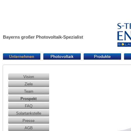
Bayerns großer Photovoltaik-Spezialist
Vision
Ziele
Team
Prospekt
FAQ
Solartankstelle
Presse
AGB