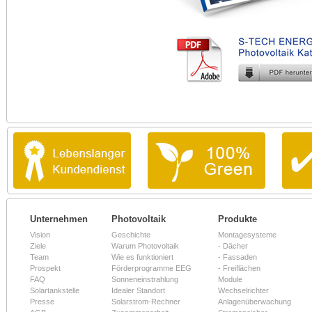
Unternehmen
Photovoltaik
Produkte
Vision
Geschichte
Montagesysteme
Ziele
Warum Photovoltaik
-
Dächer
Team
Wie es funktioniert
-
Fassaden
Prospekt
Förderprogramme EEG
-
Freiflächen
FAQ
Sonneneinstrahlung
Module
Solartankstelle
Idealer Standort
Wechselrichter
Presse
Solarstrom-Rechner
Anlagenüberwachung