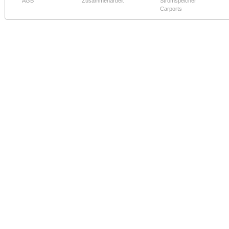
AGB
Zusammenarbeit
Stromspeicher
Carports