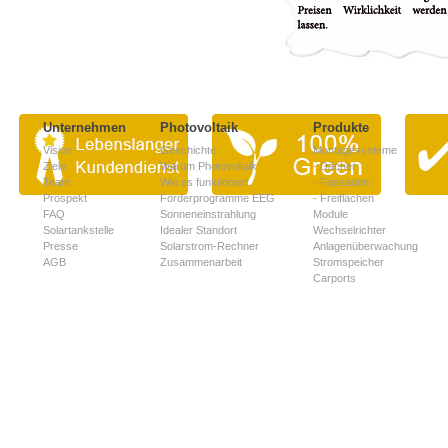
Unternehmen
Photovoltaik
Produkte
Vision
Geschichte
Montagesysteme
Ziele
Warum Photovoltaik
-
Dächer
Team
Wie es funktioniert
-
Fassaden
Prospekt
Förderprogramme EEG
-
Freiflächen
FAQ
Sonneneinstrahlung
Module
Solartankstelle
Idealer Standort
Wechselrichter
Presse
Solarstrom-Rechner
Anlagenüberwachung
AGB
Zusammenarbeit
Stromspeicher
Carports